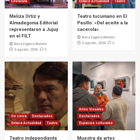
Literarura
Enlace Actualidad
Teatro
Meliza Ortiz y
Teatro tucumano en El
Almadegoma Editorial
Pasillo: «Del aceite a la
representaron a Jujuy
cacerola»
en el FILT
Maria Eugenia Montero
0
6 agosto, 2026
Maria Eugenia Montero
0
6 agosto, 2026
Artes Visuales
De cerca
Destacados
Destacados
Enlace Actualidad
Teatro
Espacios culturales
Teatro independiente
Muestra de artes