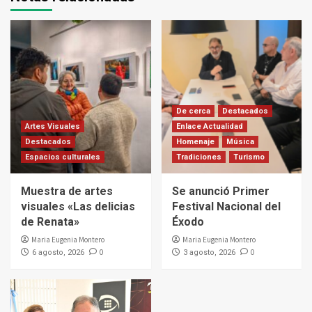
De cerca
Destacados
Artes Visuales
Enlace Actualidad
Destacados
Homenaje
Música
Espacios culturales
Tradiciones
Turismo
Muestra de artes
Se anunció Primer
visuales «Las delicias
Festival Nacional del
de Renata»
Éxodo
Maria Eugenia Montero
Maria Eugenia Montero
0
0
6 agosto, 2026
3 agosto, 2026