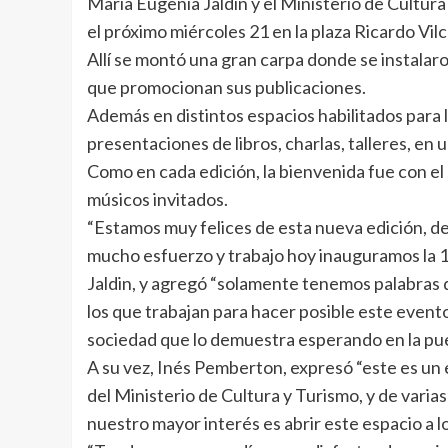
María Eugenia Jaldín y el Ministerio de Cultura
el próximo miércoles 21 en la plaza Ricardo Vilca
Allí se montó una gran carpa donde se instalaro
que promocionan sus publicaciones.
Además en distintos espacios habilitados para 
presentaciones de libros, charlas, talleres, en
Como en cada edición, la bienvenida fue con el 
músicos invitados.
“Estamos muy felices de esta nueva edición, de
mucho esfuerzo y trabajo hoy inauguramos la 1
Jaldin, y agregó “solamente tenemos palabras
los que trabajan para hacer posible este even
sociedad que lo demuestra esperando en la pue
A su vez, Inés Pemberton, expresó “este es un
del Ministerio de Cultura y Turismo, y de varia
nuestro mayor interés es abrir este espacio a lo