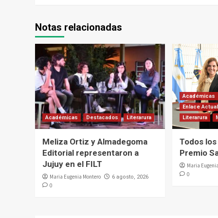
Notas relacionadas
Académicas
Enlace Actua
Académicas
Destacados
Literarura
Literarura
Meliza Ortiz y Almadegoma
Todos los
Editorial representaron a
Premio Sa
Jujuy en el FILT
Maria Eugeni
0
Maria Eugenia Montero
6 agosto, 2026
0