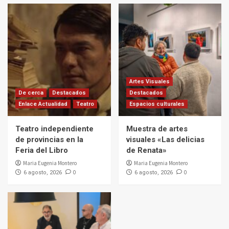
Artes Visuales
De cerca
Destacados
Destacados
Enlace Actualidad
Teatro
Espacios culturales
Teatro independiente
Muestra de artes
de provincias en la
visuales «Las delicias
Feria del Libro
de Renata»
Maria Eugenia Montero
Maria Eugenia Montero
0
0
6 agosto, 2026
6 agosto, 2026