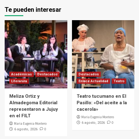
Te pueden interesar
Académicas
Destacados
Destacados
Literarura
Enlace Actualidad
Teatro
Meliza Ortiz y
Teatro tucumano en El
Almadegoma Editorial
Pasillo: «Del aceite a la
representaron a Jujuy
cacerola»
en el FILT
Maria Eugenia Montero
0
6 agosto, 2026
Maria Eugenia Montero
0
6 agosto, 2026