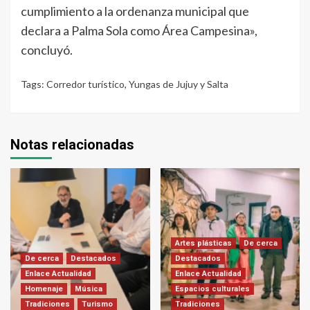
cumplimiento a la ordenanza municipal que
declara a Palma Sola como Área Campesina»,
concluyó.
Tags:
Corredor turístico
,
Yungas de Jujuy y Salta
Notas relacionadas
Artes plásticas
De cerca
De cerca
Destacados
Destacados
Enlace Actualidad
Enlace Actualidad
Homenaje
Música
Espacios culturales
Tradiciones
Turismo
Tradiciones