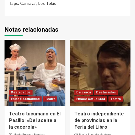
Tags:
Carnaval
,
Los Tekis
Notas relacionadas
Destacados
De cerca
Destacados
Enlace Actualidad
Teatro
Enlace Actualidad
Teatro
Teatro tucumano en El
Teatro independiente
Pasillo: «Del aceite a
de provincias en la
la cacerola»
Feria del Libro
Maria Eugenia Montero
Maria Eugenia Montero