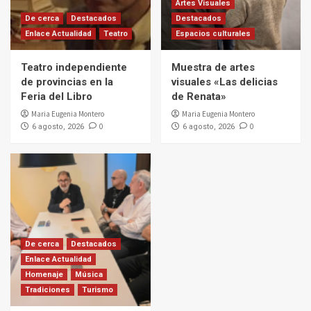
Artes Visuales
De cerca
Destacados
Destacados
Enlace Actualidad
Teatro
Espacios culturales
Teatro independiente
Muestra de artes
de provincias en la
visuales «Las delicias
Feria del Libro
de Renata»
Maria Eugenia Montero
Maria Eugenia Montero
0
0
6 agosto, 2026
6 agosto, 2026
De cerca
Destacados
Enlace Actualidad
Homenaje
Música
Tradiciones
Turismo