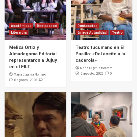
Académicas
Destacados
Destacados
Literarura
Enlace Actualidad
Teatro
Meliza Ortiz y
Teatro tucumano en El
Almadegoma Editorial
Pasillo: «Del aceite a la
representaron a Jujuy
cacerola»
en el FILT
Maria Eugenia Montero
0
6 agosto, 2026
Maria Eugenia Montero
0
6 agosto, 2026