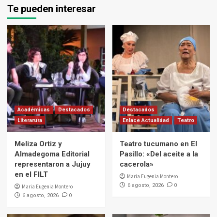
Te pueden interesar
Académicas
Destacados
Destacados
Literarura
Enlace Actualidad
Teatro
Meliza Ortiz y
Teatro tucumano en El
Almadegoma Editorial
Pasillo: «Del aceite a la
representaron a Jujuy
cacerola»
en el FILT
Maria Eugenia Montero
0
6 agosto, 2026
Maria Eugenia Montero
0
6 agosto, 2026