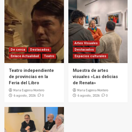
Artes Visuales
De cerca
Destacados
Destacados
Enlace Actualidad
Teatro
Espacios culturales
Teatro independiente
Muestra de artes
de provincias en la
visuales «Las delicias
Feria del Libro
de Renata»
Maria Eugenia Montero
Maria Eugenia Montero
0
0
6 agosto, 2026
6 agosto, 2026