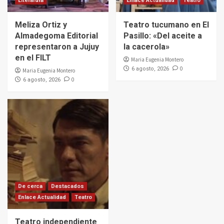
Literarura
Enlace Actualidad
Teatro
Meliza Ortiz y
Teatro tucumano en El
Almadegoma Editorial
Pasillo: «Del aceite a
representaron a Jujuy
la cacerola»
en el FILT
Maria Eugenia Montero
0
6 agosto, 2026
Maria Eugenia Montero
0
6 agosto, 2026
De cerca
Destacados
Enlace Actualidad
Teatro
Teatro independiente