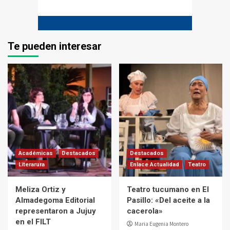
Te pueden interesar
Académicas
Destacados
Destacados
Literarura
Enlace Actualidad
Teatro
Meliza Ortiz y
Teatro tucumano en El
Almadegoma Editorial
Pasillo: «Del aceite a la
representaron a Jujuy
cacerola»
en el FILT
Maria Eugenia Montero