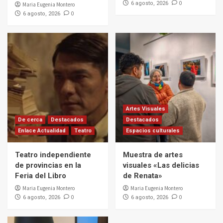
0
6 agosto, 2026
Maria Eugenia Montero
0
6 agosto, 2026
Artes Visuales
De cerca
Destacados
Destacados
Enlace Actualidad
Teatro
Espacios culturales
Teatro independiente
Muestra de artes
de provincias en la
visuales «Las delicias
Feria del Libro
de Renata»
Maria Eugenia Montero
Maria Eugenia Montero
0
0
6 agosto, 2026
6 agosto, 2026