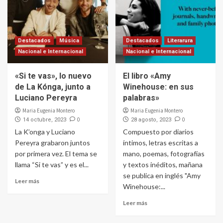
Destacados
Música
Destacados
Literarura
Nacional e Internacional
Nacional e Internacional
«Si te vas», lo nuevo
El libro «Amy
de La Kónga, junto a
Winehouse: en sus
Luciano Pereyra
palabras»
Maria Eugenia Montero
Maria Eugenia Montero
0
0
14 octubre, 2023
28 agosto, 2023
La K’onga y Luciano
Compuesto por diarios
Pereyra grabaron juntos
íntimos, letras escritas a
por primera vez. El tema se
mano, poemas, fotografías
llama “Si te vas” y es el...
y textos inéditos, mañana
se publica en inglés "Amy
Leer más
Winehouse:...
Leer más