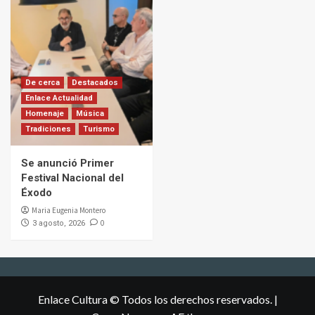
De cerca
Destacados
Enlace Actualidad
Homenaje
Música
Tradiciones
Turismo
Se anunció Primer
Festival Nacional del
Éxodo
Maria Eugenia Montero
0
3 agosto, 2026
Enlace Cultura © Todos los derechos reservados.
|