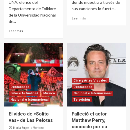
UNA, elenco del
donde muestra a través de
Departamento de Folklore
sus canciones lo fuerte...
de la Universidad Nacional
Leer más
de...
Leer más
Cine y Artes Visuales
Destacados
Destacados
Enlace Actualidad
Música
Nacional e Internacional
Nacional e Internacional
Televisión
El video de «Solito
Falleció el actor
vas» de Las Pelotas
Matthew Perry,
conocido por su
Maria Eugenia Montero