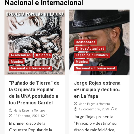
Nacional e Internacional
Destacados
Enlace Actualidad
Académicas
De cerca
Espacios culturales
Música
Música
Nacional e Internacional
Nacional e Internacional
“Puñado de Tierra” de
Jorge Rojas estrena
la Orquesta Popular
«Principio y destino»
de la UNA postulado a
en La Yapa
los Premios Gardel
Maria Eugenia Montero
0
19 diciembre, 2023
Maria Eugenia Montero
0
19 febrero, 2024
Jorge Rojas presenta
El primer disco de la
“Principio y destino” su
Orquesta Popular de la
disco de raíz folclórica,