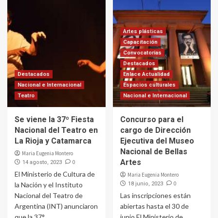
Artes plásticas
Capacitación
Convocatorias
Destacados
Destacados
Enlace Actualidad
Nacional e Internacional
Espacios culturales
Teatro
Nacional e Internacional
Se viene la 37º Fiesta
Concurso para el
Nacional del Teatro en
cargo de Dirección
La Rioja y Catamarca
Ejecutiva del Museo
Nacional de Bellas
Maria Eugenia Montero
Artes
0
14 agosto, 2023
El Ministerio de Cultura de
Maria Eugenia Montero
0
la Nación y el Instituto
18 junio, 2023
Nacional del Teatro de
Las inscripciones están
Argentina (INT) anunciaron
abiertas hasta el 30 de
que la 37°...
junio El Ministerio de