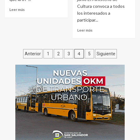
Cultura convoca a todos
Leer más
los interesados a
participar...
Leer más
Paginación
4
Anterior
1
2
3
5
Siguiente
de
entradas