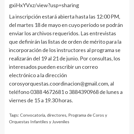
gxiHxYVxz/view?usp=sharing
La inscripción estará abierta hasta las 12:00 PM,
del martes 18 de mayo en cuyo período se podrán
enviar los archivos requeridos. Las entrevistas
que definirán las listas de orden de mérito para la
incorporación de los instructores al programa se
realizarán del 19 al 21 de junio. Por consultas, los
interesados pueden escribir un correo
electrónico a la dirección
corosyorquestas.coordinacion@gmail.com, al
teléfono 0388 4672681 o 3884390968 de lunes a
viernes de 15 a 19.30 horas.
Tags:
Convocatoria
,
directores
,
Programa de Coros y
Orquestas Infantiles y Juveniles