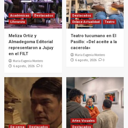
Académicas
Destacados
Destacados
Literarura
Enlace Actualidad
Teatro
Meliza Ortiz y
Teatro tucumano en El
Almadegoma Editorial
Pasillo: «Del aceite a la
representaron a Jujuy
cacerola»
en el FILT
Maria Eugenia Montero
0
6 agosto, 2026
Maria Eugenia Montero
0
6 agosto, 2026
Artes Visuales
De cerca
Destacados
Destacados