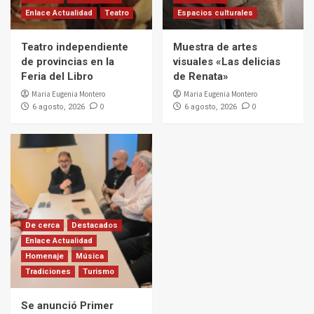
Enlace Actualidad
Teatro
Espacios culturales
Teatro independiente
Muestra de artes
de provincias en la
visuales «Las delicias
Feria del Libro
de Renata»
Maria Eugenia Montero
Maria Eugenia Montero
0
0
6 agosto, 2026
6 agosto, 2026
De cerca
Destacados
Enlace Actualidad
Homenaje
Música
Tradiciones
Turismo
Se anunció Primer