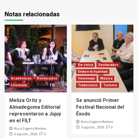
Notas relacionadas
De cerca
Destacados
Enlace Actualidad
Académicas
Destacados
Homenaje
Música
Literarura
Tradiciones
Turismo
Meliza Ortiz y
Se anunció Primer
Almadegoma Editorial
Festival Nacional del
representaron a Jujuy
Éxodo
en el FILT
Maria Eugenia Montero
0
3 agosto, 2026
Maria Eugenia Montero
0
6 agosto, 2026