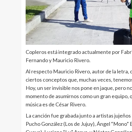
Copleros está integrado actualmente por Fabric
Fernando y Mauricio Rivero.
Al respecto Mauricio Rivero, autor de la letra,
ciertos conceptos que, muchas veces, tenemos
Hoy, un ser invisible nos pone en jaque, pero nos
momento de asumirnos como un gran equipo, que
música es de César Rivero.
La canción fue grabada junto a artistas jujeño
Pucho González (Los de Jujuy), Ángel “Mono” Br
Cueva), Luciana “Lu” Araya, y Néstor González