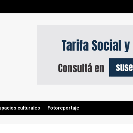
spacios culturales
Fotoreportaje