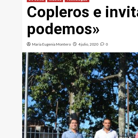
Copleros e invi
podemos»
Maria Eugenia Montero
4 julio, 2020
0