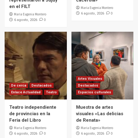
en el FILT
Maria Eugenia Montero
0
6 agosto, 2026
Maria Eugenia Montero
0
6 agosto, 2026
Artes Visuales
De cerca
Destacados
Destacados
Enlace Actualidad
Teatro
Espacios culturales
Teatro independiente
Muestra de artes
de provincias en la
visuales «Las delicias
Feria del Libro
de Renata»
Maria Eugenia Montero
Maria Eugenia Montero
0
0
6 agosto, 2026
6 agosto, 2026