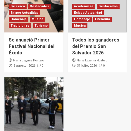
De cerca
Destacados
Académicas
Destacados
Enlace Actualidad
Enlace Actualidad
Homenaje
Música
Homenaje
Literarura
Tradiciones
Turismo
Música
Se anunció Primer
Todos los ganadores
Festival Nacional del
del Premio San
Éxodo
Salvador 2026
Maria Eugenia Montero
Maria Eugenia Montero
0
0
3 agosto, 2026
31 julio, 2026