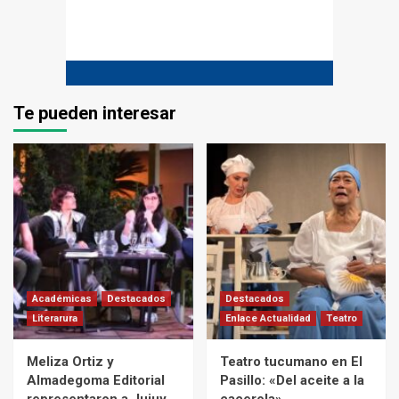
Te pueden interesar
Académicas
Destacados
Destacados
Literarura
Enlace Actualidad
Teatro
Meliza Ortiz y
Teatro tucumano en El
Almadegoma Editorial
Pasillo: «Del aceite a la
representaron a Jujuy
cacerola»