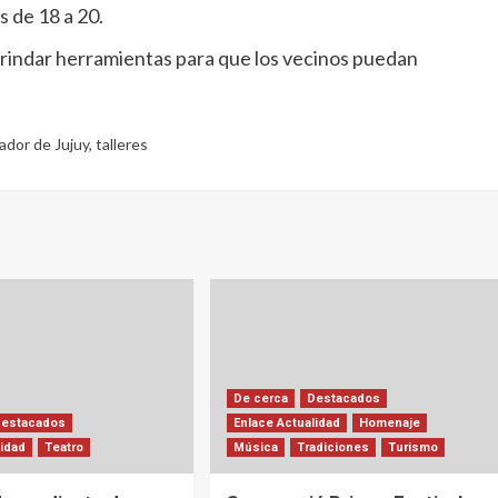
s de 18 a 20.
 brindar herramientas para que los vecinos puedan
ador de Jujuy
,
talleres
De cerca
Destacados
Destacados
Enlace Actualidad
Homenaje
lidad
Teatro
Música
Tradiciones
Turismo