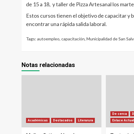
de 15 a 18, y taller de Pizza Artesanal los marte
Estos cursos tienen el objetivo de capacitar y
encontrar una rápida salida laboral.
Tags:
autoempleo
,
capacitación
,
Municipalidad de San Salv
Notas relacionadas
De cerca
Académicas
Destacados
Literarura
Enlace Actua