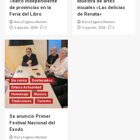
Teatro independiente
Muestra de artes
de provincias en la
visuales «Las delicias
Feria del Libro
de Renata»
Maria Eugenia Montero
Maria Eugenia Montero
0
0
6 agosto, 2026
6 agosto, 2026
De cerca
Destacados
Enlace Actualidad
Homenaje
Música
Tradiciones
Turismo
Se anunció Primer
Festival Nacional del
Éxodo
Maria Eugenia Montero