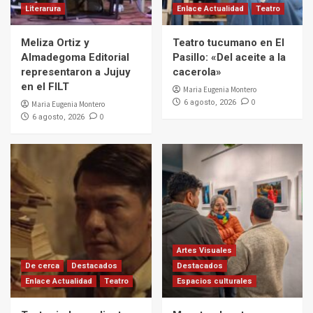
Literarura
Enlace Actualidad
Teatro
Meliza Ortiz y
Teatro tucumano en El
Almadegoma Editorial
Pasillo: «Del aceite a la
representaron a Jujuy
cacerola»
en el FILT
Maria Eugenia Montero
0
6 agosto, 2026
Maria Eugenia Montero
0
6 agosto, 2026
Artes Visuales
De cerca
Destacados
Destacados
Enlace Actualidad
Teatro
Espacios culturales