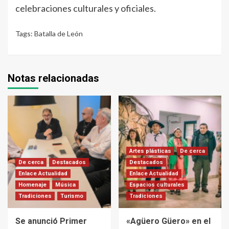
celebraciones culturales y oficiales.
Tags:
Batalla de León
Notas relacionadas
Artes plásticas
De cerca
De cerca
Destacados
Destacados
Enlace Actualidad
Enlace Actualidad
Homenaje
Música
Espacios culturales
Tradiciones
Turismo
Tradiciones
Se anunció Primer
«Agüero Güero» en el