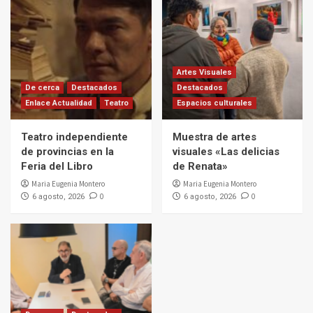
Artes Visuales
De cerca
Destacados
Destacados
Enlace Actualidad
Teatro
Espacios culturales
Teatro independiente
Muestra de artes
de provincias en la
visuales «Las delicias
Feria del Libro
de Renata»
Maria Eugenia Montero
Maria Eugenia Montero
0
0
6 agosto, 2026
6 agosto, 2026