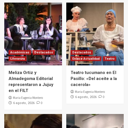
Académicas
Destacados
Destacados
Literarura
Enlace Actualidad
Teatro
Meliza Ortiz y
Teatro tucumano en El
Almadegoma Editorial
Pasillo: «Del aceite a la
representaron a Jujuy
cacerola»
en el FILT
Maria Eugenia Montero
0
6 agosto, 2026
Maria Eugenia Montero
0
6 agosto, 2026