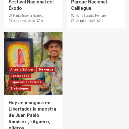
Festival Nacional del
Parque Nacional
Éxodo
Calilegua
Maria Eugenia Montero
Maria Eugenia Montero
0
0
3 agosto, 2026
27 julio, 2026
Artes plásticas
De cerca
Destacados
Espacios culturales
Tradiciones
Hoy se inaugura en
Libertador la muestra
de Juan Pablo
Ramírez , «Agüero,
güero»