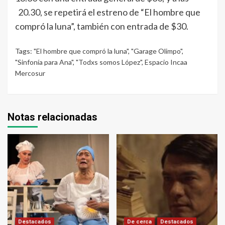
20.30, se repetirá el estreno de “El hombre que
compró la luna”, también con entrada de $30.
Tags:
"El hombre que compró la luna"
,
"Garage Olimpo"
,
"Sinfonía para Ana"
,
"Todxs somos López"
,
Espacio Incaa
Mercosur
Notas relacionadas
Destacados
De cerca
Destacados