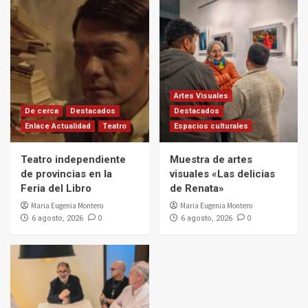
Artes Visuales
De cerca
Destacados
Destacados
Enlace Actualidad
Teatro
Espacios culturales
Teatro independiente
Muestra de artes
de provincias en la
visuales «Las delicias
Feria del Libro
de Renata»
Maria Eugenia Montero
Maria Eugenia Montero
0
0
6 agosto, 2026
6 agosto, 2026