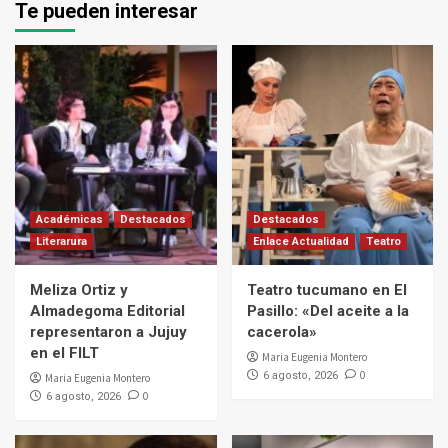
Te pueden interesar
Académicas
Destacados
Destacados
Literarura
Enlace Actualidad
Teatro
Meliza Ortiz y
Teatro tucumano en El
Almadegoma Editorial
Pasillo: «Del aceite a la
representaron a Jujuy
cacerola»
en el FILT
Maria Eugenia Montero
0
6 agosto, 2026
Maria Eugenia Montero
0
6 agosto, 2026