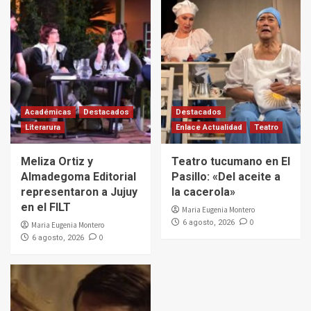
Académicas
Destacados
Destacados
Literarura
Enlace Actualidad
Teatro
Meliza Ortiz y
Teatro tucumano en El
Almadegoma Editorial
Pasillo: «Del aceite a
representaron a Jujuy
la cacerola»
en el FILT
Maria Eugenia Montero
0
6 agosto, 2026
Maria Eugenia Montero
0
6 agosto, 2026