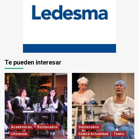
Te pueden interesar
Académicas
Destacados
Destacados
Literarura
Enlace Actualidad
Teatro