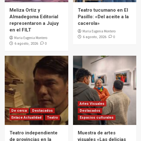
Meliza Ortiz y
Teatro tucumano en El
Almadegoma Editorial
Pasillo: «Del aceite a la
representaron a Jujuy
cacerola»
en el FILT
Maria Eugenia Montero
0
6 agosto, 2026
Maria Eugenia Montero
0
6 agosto, 2026
Artes Visuales
De cerca
Destacados
Destacados
Enlace Actualidad
Teatro
Espacios culturales
Teatro independiente
Muestra de artes
de provincias en la
visuales «Las delicias