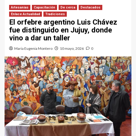
Artesanias
Capacitación
De cerca
Destacados
Enlace Actualidad
Tradiciones
El orfebre argentino Luis Chávez
fue distinguido en Jujuy, donde
vino a dar un taller
Maria Eugenia Montero
10 mayo, 2026
0