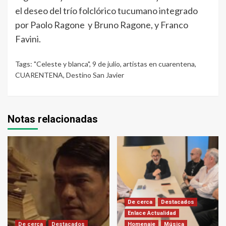
el deseo del trío folclórico tucumano integrado
por Paolo Ragone y Bruno Ragone, y Franco
Favini.
Tags:
"Celeste y blanca"
,
9 de julio
,
artistas en cuarentena
,
CUARENTENA
,
Destino San Javier
Notas relacionadas
De cerca
Destacados
Enlace Actualidad
De cerca
Destacados
Homenaje
Música