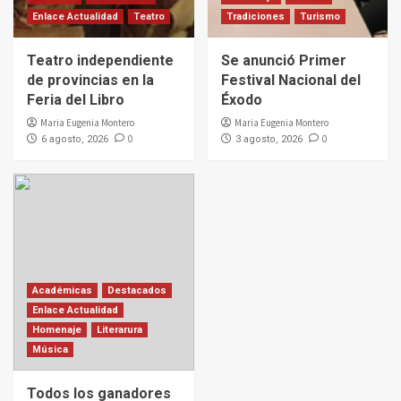
Enlace Actualidad
Teatro
Tradiciones
Turismo
Teatro independiente
Se anunció Primer
de provincias en la
Festival Nacional del
Feria del Libro
Éxodo
Maria Eugenia Montero
Maria Eugenia Montero
0
0
6 agosto, 2026
3 agosto, 2026
Académicas
Destacados
Enlace Actualidad
Homenaje
Literarura
Música
Todos los ganadores