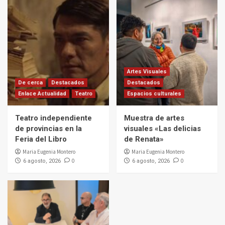
Artes Visuales
De cerca
Destacados
Destacados
Enlace Actualidad
Teatro
Espacios culturales
Teatro independiente
Muestra de artes
de provincias en la
visuales «Las delicias
Feria del Libro
de Renata»
Maria Eugenia Montero
Maria Eugenia Montero
0
0
6 agosto, 2026
6 agosto, 2026