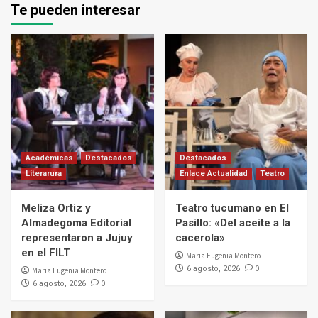
Te pueden interesar
Académicas
Destacados
Destacados
Literarura
Enlace Actualidad
Teatro
Meliza Ortiz y
Teatro tucumano en El
Almadegoma Editorial
Pasillo: «Del aceite a la
representaron a Jujuy
cacerola»
en el FILT
Maria Eugenia Montero
0
6 agosto, 2026
Maria Eugenia Montero
0
6 agosto, 2026