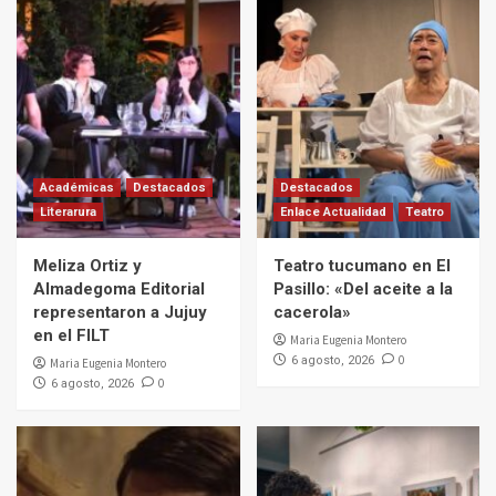
Académicas
Destacados
Destacados
Literarura
Enlace Actualidad
Teatro
Meliza Ortiz y
Teatro tucumano en El
Almadegoma Editorial
Pasillo: «Del aceite a la
representaron a Jujuy
cacerola»
en el FILT
Maria Eugenia Montero
0
6 agosto, 2026
Maria Eugenia Montero
0
6 agosto, 2026