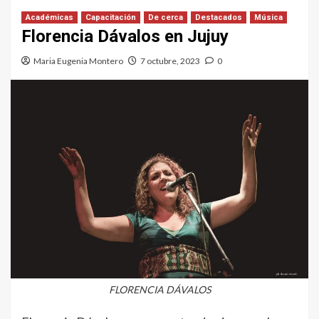
Académicas
Capacitación
De cerca
Destacados
Música
Florencia Dávalos en Jujuy
Maria Eugenia Montero
7 octubre, 2023
0
FLORENCIA DÁVALOS