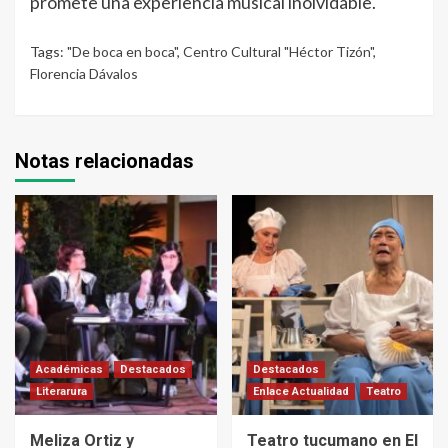
promete una experiencia musical inolvidable.
Tags:
"De boca en boca"
,
Centro Cultural "Héctor Tizón"
,
Florencia Dávalos
Notas relacionadas
Académicas
Destacados
Destacados
Literarura
Enlace Actualidad
Teatro
Meliza Ortiz y
Teatro tucumano en El