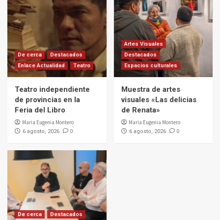
Artes Visuales
De cerca
Destacados
Destacados
Enlace Actualidad
Teatro
Espacios culturales
Teatro independiente
Muestra de artes
de provincias en la
visuales «Las delicias
Feria del Libro
de Renata»
Maria Eugenia Montero
Maria Eugenia Montero
0
0
6 agosto, 2026
6 agosto, 2026
De cerca
Destacados