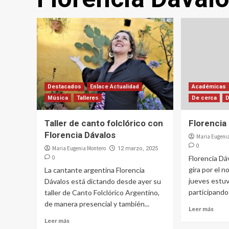
Destacados
Enlace Actualidad
Académicas
Música
Talleres
De cerca
Taller de canto folclórico con
Florencia
Florencia Dávalos
Maria Eugeni
0
Maria Eugenia Montero
12 marzo, 2025
0
Florencia Dá
gira por el n
La cantante argentina Florencia
jueves estu
Dávalos está dictando desde ayer su
participando
taller de Canto Folclórico Argentino,
de manera presencial y también...
Leer más
Leer más