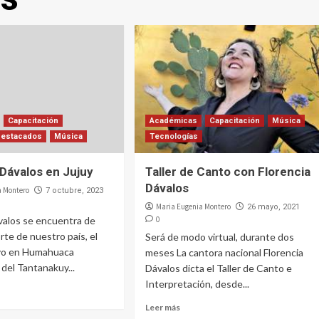
Capacitación
Académicas
Capacitación
Música
Destacados
Música
Tecnologías
 Dávalos en Jujuy
Taller de Canto con Florencia
Dávalos
a Montero
7 octubre, 2023
Maria Eugenia Montero
26 mayo, 2021
valos se encuentra de
0
orte de nuestro país, el
Será de modo virtual, durante dos
vo en Humahuaca
meses La cantora nacional Florencia
 del Tantanakuy...
Dávalos dicta el Taller de Canto e
Interpretación, desde...
Leer más