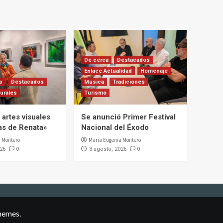
De cerca
Destacados
Enlace Actualidad
Homenaje
s
Destacados
Música
Tradiciones
urales
Turismo
artes visuales
Se anunció Primer Festival
ias de Renata»
Nacional del Éxodo
 Montero
Maria Eugenia Montero
0
0
026
3 agosto, 2026
hemes.