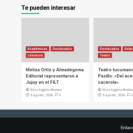
Te pueden interesar
Académicas
Destacados
Destacados
Enlac
Literarura
Teatro
Meliza Ortiz y Almadegoma
Teatro tucumano
Editorial representaron a
Pasillo: «Del acei
Jujuy en el FILT
cacerola»
Maria Eugenia Montero
Maria Eugenia Monter
0
0
6 agosto, 2026
6 agosto, 2026
Enlac