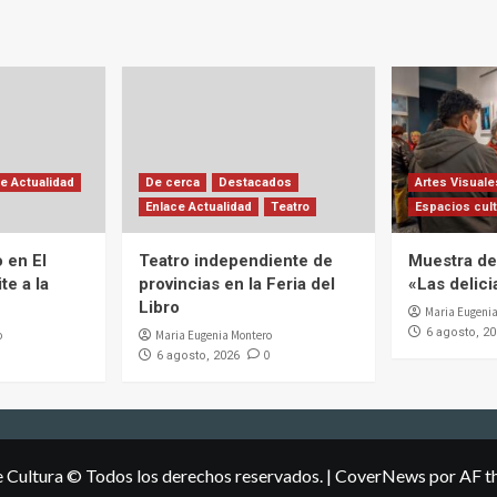
e Actualidad
De cerca
Destacados
Artes Visuale
Enlace Actualidad
Teatro
Espacios cult
 en El
Teatro independiente de
Muestra de 
te a la
provincias en la Feria del
«Las delic
Libro
Maria Eugenia
6 agosto, 2
o
Maria Eugenia Montero
0
6 agosto, 2026
e Cultura © Todos los derechos reservados.
|
CoverNews
por AF t