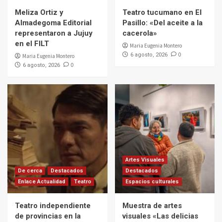
Meliza Ortiz y
Teatro tucumano en El
Almadegoma Editorial
Pasillo: «Del aceite a la
representaron a Jujuy
cacerola»
en el FILT
Maria Eugenia Montero
0
6 agosto, 2026
Maria Eugenia Montero
0
6 agosto, 2026
Artes Visuales
De cerca
Destacados
Destacados
Enlace Actualidad
Teatro
Espacios culturales
Teatro independiente
Muestra de artes
de provincias en la
visuales «Las delicias