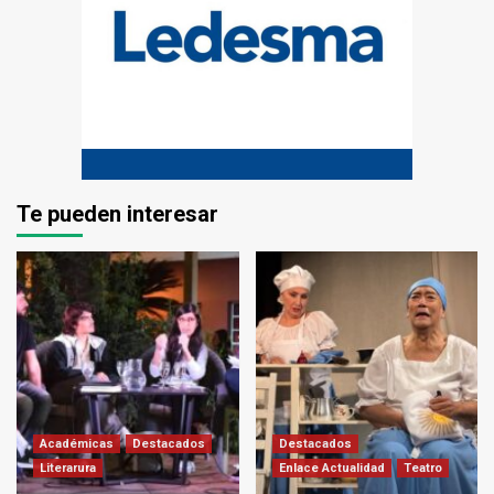
Te pueden interesar
Académicas
Destacados
Destacados
Literarura
Enlace Actualidad
Teatro