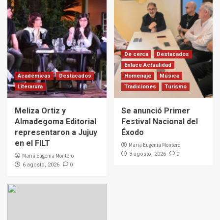
De cerca
Destacados
Enlace Actualidad
Académicas
Destacados
Homenaje
Música
Literarura
Tradiciones
Turismo
Meliza Ortiz y
Se anunció Primer
Almadegoma Editorial
Festival Nacional del
representaron a Jujuy
Éxodo
en el FILT
Maria Eugenia Montero
0
3 agosto, 2026
Maria Eugenia Montero
0
6 agosto, 2026