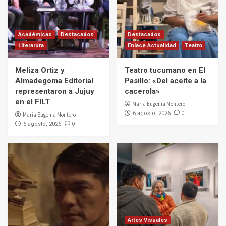
Académicas
Destacados
Destacados
Literarura
Enlace Actualidad
Teatro
Meliza Ortiz y
Teatro tucumano en El
Almadegoma Editorial
Pasillo: «Del aceite a la
representaron a Jujuy
cacerola»
en el FILT
Maria Eugenia Montero
0
6 agosto, 2026
Maria Eugenia Montero
0
6 agosto, 2026
Artes Visuales