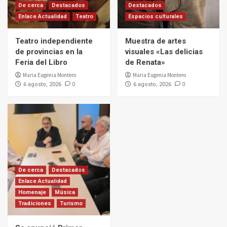
De cerca
Destacados
Destacados
Enlace Actualidad
Teatro
Espacios culturales
Teatro independiente
Muestra de artes
de provincias en la
visuales «Las delicias
Feria del Libro
de Renata»
Maria Eugenia Montero
Maria Eugenia Montero
0
0
6 agosto, 2026
6 agosto, 2026
De cerca
Destacados
Enlace Actualidad
Homenaje
Música
Tradiciones
Turismo