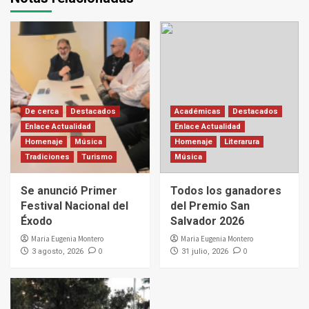
De cerca
Destacados
Académicas
Destacados
Enlace Actualidad
Enlace Actualidad
Homenaje
Música
Homenaje
Literarura
Tradiciones
Turismo
Música
Se anunció Primer
Todos los ganadores
Festival Nacional del
del Premio San
Éxodo
Salvador 2026
Maria Eugenia Montero
Maria Eugenia Montero
0
0
3 agosto, 2026
31 julio, 2026