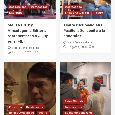
Académicas
Destacados
Destacados
Literarura
Enlace Actualidad
Teatro
Meliza Ortiz y
Teatro tucumano en El
Almadegoma Editorial
Pasillo: «Del aceite a la
representaron a Jujuy
cacerola»
en el FILT
Maria Eugenia Montero
0
6 agosto, 2026
Maria Eugenia Montero
0
6 agosto, 2026
Artes Visuales
De cerca
Destacados
Destacados
Enlace Actualidad
Teatro
Espacios culturales