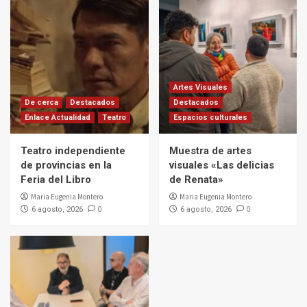
Artes Visuales
De cerca
Destacados
Destacados
Enlace Actualidad
Teatro
Espacios culturales
Teatro independiente
Muestra de artes
de provincias en la
visuales «Las delicias
Feria del Libro
de Renata»
Maria Eugenia Montero
Maria Eugenia Montero
0
0
6 agosto, 2026
6 agosto, 2026