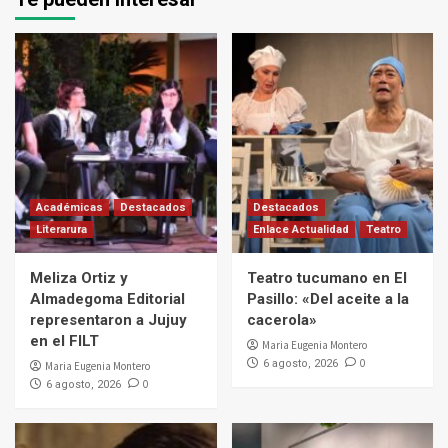
Académicas
Destacados
Destacados
Literarura
Enlace Actualidad
Teatro
Meliza Ortiz y
Teatro tucumano en El
Almadegoma Editorial
Pasillo: «Del aceite a la
representaron a Jujuy
cacerola»
en el FILT
Maria Eugenia Montero
0
6 agosto, 2026
Maria Eugenia Montero
0
6 agosto, 2026