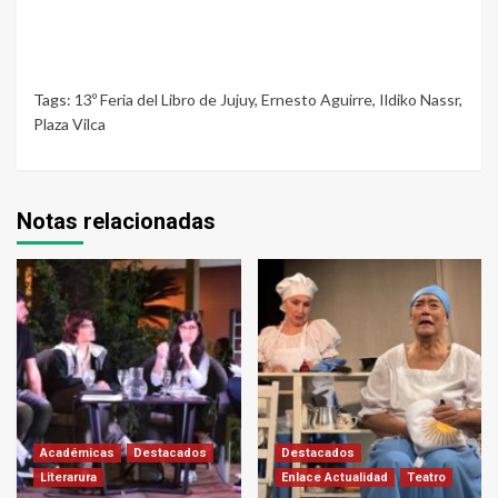
Tags:
13º Feria del Libro de Jujuy
,
Ernesto Aguirre
,
Ildiko Nassr
,
Plaza Vilca
Notas relacionadas
Académicas
Destacados
Destacados
Literarura
Enlace Actualidad
Teatro