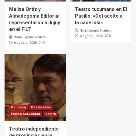
Meliza Ortiz y
Teatro tucumano en El
Almadegoma Editorial
Pasillo: «Del aceite a
representaron a Jujuy
la cacerola»
en el FILT
Maria Eugenia Montero
0
6 agosto, 2026
Maria Eugenia Montero
0
6 agosto, 2026
De cerca
Destacados
Enlace Actualidad
Teatro
Teatro independiente
de provincias en la