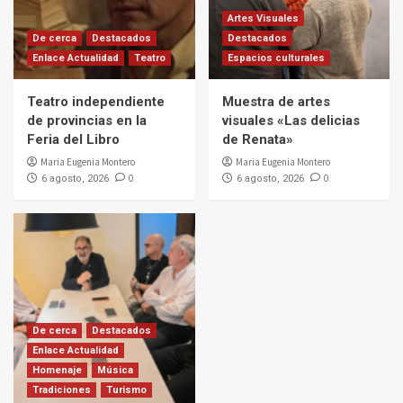
Artes Visuales
De cerca
Destacados
Destacados
Enlace Actualidad
Teatro
Espacios culturales
Teatro independiente
Muestra de artes
de provincias en la
visuales «Las delicias
Feria del Libro
de Renata»
Maria Eugenia Montero
Maria Eugenia Montero
0
0
6 agosto, 2026
6 agosto, 2026
De cerca
Destacados
Enlace Actualidad
Homenaje
Música
Tradiciones
Turismo