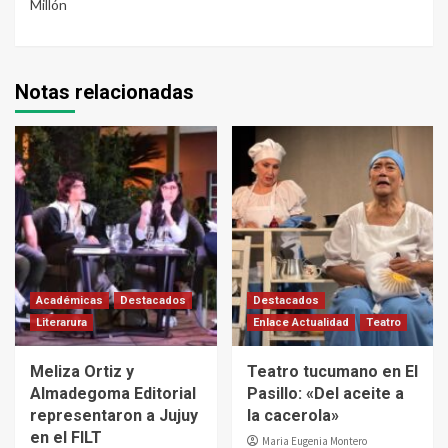
Millón
Notas relacionadas
Académicas
Destacados
Destacados
Literarura
Enlace Actualidad
Teatro
Meliza Ortiz y
Teatro tucumano en El
Almadegoma Editorial
Pasillo: «Del aceite a
representaron a Jujuy
la cacerola»
en el FILT
Maria Eugenia Montero