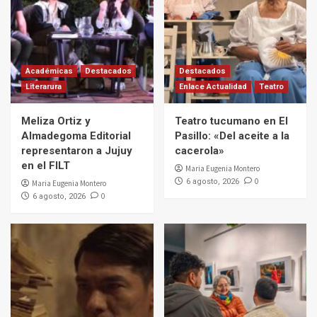
Académicas
Destacados
Destacados
Literarura
Enlace Actualidad
Teatro
Meliza Ortiz y
Teatro tucumano en El
Almadegoma Editorial
Pasillo: «Del aceite a la
representaron a Jujuy
cacerola»
en el FILT
Maria Eugenia Montero
0
6 agosto, 2026
Maria Eugenia Montero
0
6 agosto, 2026