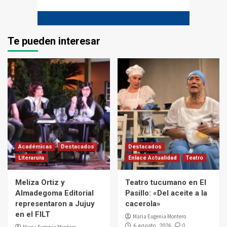
Te pueden interesar
Académicas
Destacados
Destacados
Literarura
Enlace Actualidad
Teatro
Meliza Ortiz y
Teatro tucumano en El
Almadegoma Editorial
Pasillo: «Del aceite a la
representaron a Jujuy
cacerola»
en el FILT
Maria Eugenia Montero
0
6 agosto, 2026
Maria Eugenia Montero