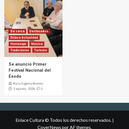
De cerca
Destacados
Enlace Actualidad
Homenaje
Música
Tradiciones
Turismo
Se anunció Primer
Festival Nacional del
Éxodo
Maria Eugenia Montero
0
3 agosto, 2026
Enlace Cultura © Todos los derechos reservados.
|
CoverNews
por AF themes.