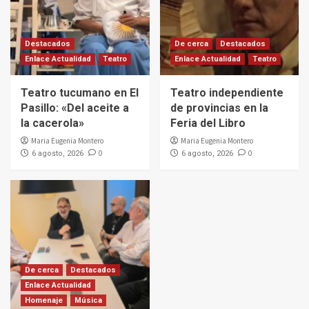
Destacados
De cerca
Destacados
Enlace Actualidad
Teatro
Enlace Actualidad
Teatro
Teatro tucumano en El
Teatro independiente
Pasillo: «Del aceite a
de provincias en la
la cacerola»
Feria del Libro
Maria Eugenia Montero
Maria Eugenia Montero
0
0
6 agosto, 2026
6 agosto, 2026
De cerca
Destacados
Enlace Actualidad
Homenaje
Música