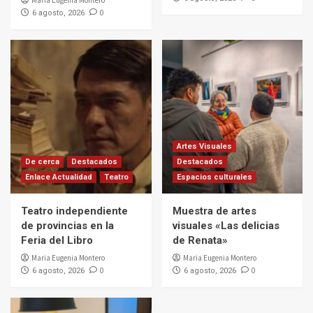
0
6 agosto, 2026
Artes Visuales
De cerca
Destacados
Destacados
Enlace Actualidad
Teatro
Espacios culturales
Teatro independiente
Muestra de artes
de provincias en la
visuales «Las delicias
Feria del Libro
de Renata»
Maria Eugenia Montero
Maria Eugenia Montero
0
0
6 agosto, 2026
6 agosto, 2026