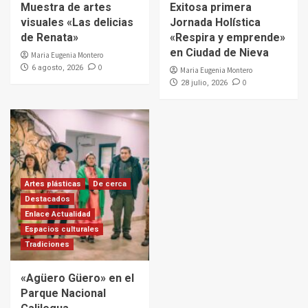
Muestra de artes
Exitosa primera
visuales «Las delicias
Jornada Holística
de Renata»
«Respira y emprende»
en Ciudad de Nieva
Maria Eugenia Montero
0
6 agosto, 2026
Maria Eugenia Montero
0
28 julio, 2026
Artes plásticas
De cerca
Destacados
Enlace Actualidad
Espacios culturales
Tradiciones
«Agüero Güero» en el
Parque Nacional