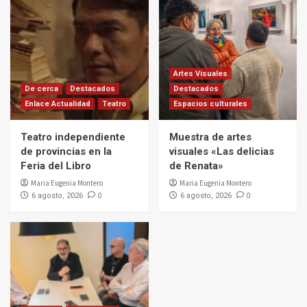
Artes Visuales
De cerca
Destacados
Destacados
Enlace Actualidad
Teatro
Espacios culturales
Teatro independiente
Muestra de artes
de provincias en la
visuales «Las delicias
Feria del Libro
de Renata»
Maria Eugenia Montero
Maria Eugenia Montero
0
0
6 agosto, 2026
6 agosto, 2026