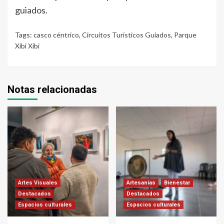
guiados.
Tags:
casco céntrico
,
Circuitos Turísticos Guiados
,
Parque
Xibi Xibi
Notas relacionadas
Artes Visuales
Artesanias
Bienestar
Destacados
Destacados
Espacios culturales
Espacios culturales