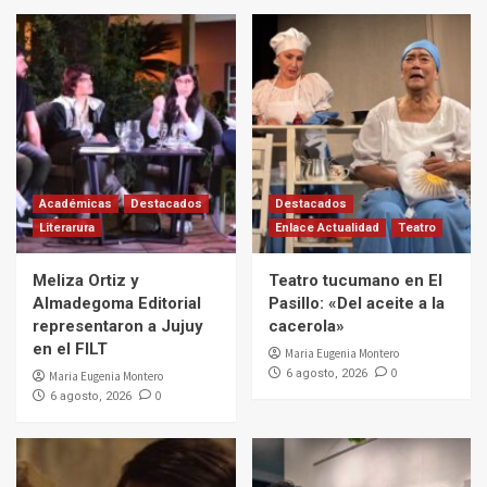
Académicas
Destacados
Destacados
Literarura
Enlace Actualidad
Teatro
Meliza Ortiz y
Teatro tucumano en El
Almadegoma Editorial
Pasillo: «Del aceite a la
representaron a Jujuy
cacerola»
en el FILT
Maria Eugenia Montero
0
6 agosto, 2026
Maria Eugenia Montero
0
6 agosto, 2026