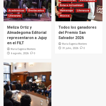
Académicas
Destacados
Enlace Actualidad
Académicas
Destacados
Homenaje
Literarura
Literarura
Música
Meliza Ortiz y
Todos los ganadores
Almadegoma Editorial
del Premio San
representaron a Jujuy
Salvador 2026
en el FILT
Maria Eugenia Montero
0
31 julio, 2026
Maria Eugenia Montero
0
6 agosto, 2026