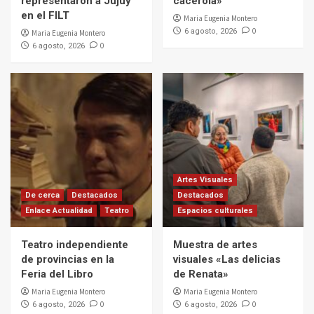
representaron a Jujuy
cacerola»
en el FILT
Maria Eugenia Montero
0
6 agosto, 2026
Maria Eugenia Montero
0
6 agosto, 2026
Artes Visuales
De cerca
Destacados
Destacados
Enlace Actualidad
Teatro
Espacios culturales
Teatro independiente
Muestra de artes
de provincias en la
visuales «Las delicias
Feria del Libro
de Renata»
Maria Eugenia Montero
Maria Eugenia Montero
0
0
6 agosto, 2026
6 agosto, 2026