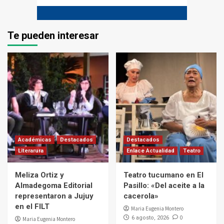
Te pueden interesar
Académicas
Destacados
Destacados
Literarura
Enlace Actualidad
Teatro
Meliza Ortiz y
Teatro tucumano en El
Almadegoma Editorial
Pasillo: «Del aceite a la
representaron a Jujuy
cacerola»
en el FILT
Maria Eugenia Montero
0
6 agosto, 2026
Maria Eugenia Montero