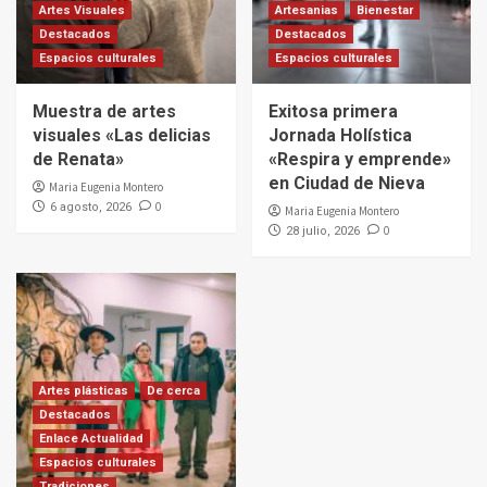
Artes Visuales
Artesanias
Bienestar
Destacados
Destacados
Espacios culturales
Espacios culturales
Muestra de artes
Exitosa primera
visuales «Las delicias
Jornada Holística
de Renata»
«Respira y emprende»
en Ciudad de Nieva
Maria Eugenia Montero
0
6 agosto, 2026
Maria Eugenia Montero
0
28 julio, 2026
Artes plásticas
De cerca
Destacados
Enlace Actualidad
Espacios culturales
Tradiciones