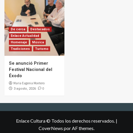
De cerca
Destacados
Enlace Actualidad
Homenaje
Música
Tradiciones
Turismo
Se anunció Primer
Festival Nacional del
Éxodo
Maria Eugenia Montero
0
3 agosto, 2026
Enlace Cultura © Todos los derechos reservados.
|
CoverNews
por AF themes.