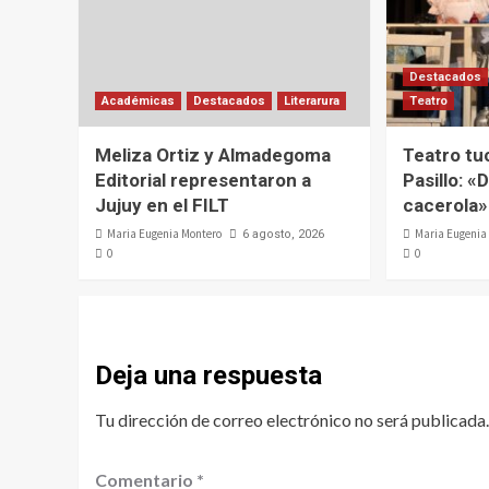
Destacados
Académicas
Destacados
Literarura
Teatro
Meliza Ortiz y Almadegoma
Teatro tu
Editorial representaron a
Pasillo: «D
Jujuy en el FILT
cacerola»
Maria Eugenia Montero
Maria Eugenia
6 agosto, 2026
0
0
Deja una respuesta
Tu dirección de correo electrónico no será publicada.
Comentario
*