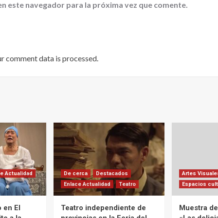
en este navegador para la próxima vez que comente.
ur comment data is processed
.
e Actualidad
De cerca
Destacados
Artes Visuale
Enlace Actualidad
Teatro
Espacios cult
 en El
Teatro independiente de
Muestra de 
te a la
provincias en la Feria del
«Las delic