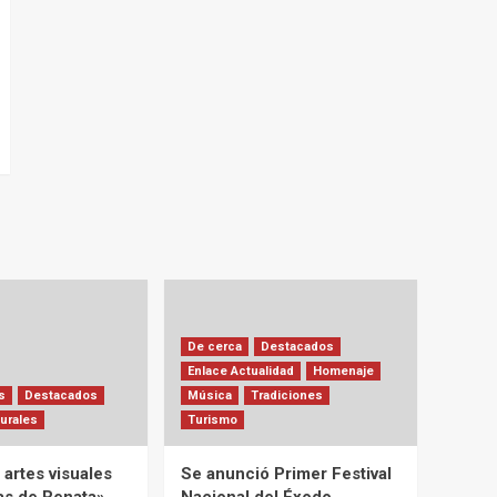
De cerca
Destacados
Enlace Actualidad
Homenaje
s
Destacados
Música
Tradiciones
urales
Turismo
artes visuales
Se anunció Primer Festival
ias de Renata»
Nacional del Éxodo