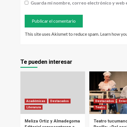
Guarda mi nombre, correo electrónico y web 
This site uses Akismet to reduce spam.
Learn how yo
Te pueden interesar
Académicas
Destacados
Destacados
Enlac
Literarura
Teatro
Meliza Ortiz y Almadegoma
Teatro tucumano
Editorial representaron a
Pasillo: «Del acei