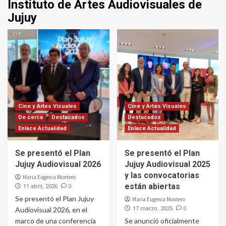
Instituto de Artes Audiovisuales de
Jujuy
Cine y Artes Visuales
Cine y Artes Visuales
De cerca
Destacados
Destacados
Enlace Actualidad
Enlace Actualidad
Se presentó el Plan
Se presentó el Plan
Jujuy Audiovisual 2026
Jujuy Audiovisual 2025
y las convocatorias
Maria Eugenia Montero
están abiertas
0
11 abril, 2026
Se presentó el Plan Jujuy
Maria Eugenia Montero
0
Audiovisual 2026, en el
17 marzo, 2025
marco de una conferencia
Se anunció oficialmente