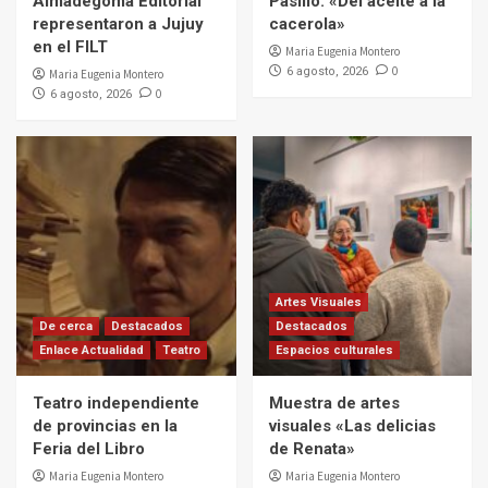
Almadegoma Editorial
Pasillo: «Del aceite a la
representaron a Jujuy
cacerola»
en el FILT
Maria Eugenia Montero
0
6 agosto, 2026
Maria Eugenia Montero
0
6 agosto, 2026
Artes Visuales
De cerca
Destacados
Destacados
Enlace Actualidad
Teatro
Espacios culturales
Teatro independiente
Muestra de artes
de provincias en la
visuales «Las delicias
Feria del Libro
de Renata»
Maria Eugenia Montero
Maria Eugenia Montero