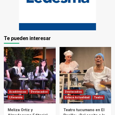
Te pueden interesar
Académicas
Destacados
Destacados
Literarura
Enlace Actualidad
Teatro
Meliza Ortiz y
Teatro tucumano en El