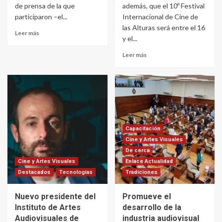
de prensa de la que
además, que el 10º Festival
participaron –el...
Internacional de Cine de
las Alturas será entre el 16
Leer más
y el...
Leer más
Capacitación
Cine y Artes Visuales
De cerca
Cine y Artes Visuales
Enlace Actualidad
Destacados
Tecnologías
Tradiciones
Nuevo presidente del
Promueve el
Instituto de Artes
desarrollo de la
Audiovisuales de
industria audiovisual