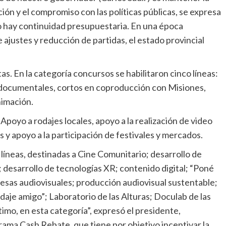
ción y el compromiso con las políticas públicas, se expresa
do hay continuidad presupuestaria. En una época
ajustes y reducción de partidas, el estado provincial
s. En la categoría concursos se habilitaron cinco líneas:
documentales, cortos en coproducción con Misiones,
nimación.
Apoyo a rodajes locales, apoyo a la realización de video
s y apoyo a la participación de festivales y mercados.
líneas, destinadas a Cine Comunitario; desarrollo de
 desarrollo de tecnologías XR; contenido digital; “Poné
esas audiovisuales; producción audiovisual sustentable;
odaje amigo”; Laboratorio de las Alturas; Doculab de las
timo, en esta categoría”, expresó el presidente,
ama Cash Rebate, que tiene por objetivo incentivar la