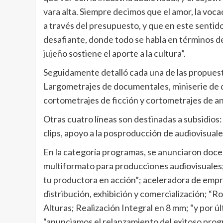
vara alta. Siempre decimos que el amor, la voca
a través del presupuesto, y que en este senti
desafiante, donde todo se habla en términos de 
jujeño sostiene el aporte a la cultura”.
Seguidamente detalló cada una de las propuesta
Largometrajes de documentales, miniserie de 
cortometrajes de ficción y cortometrajes de a
Otras cuatro líneas son destinadas a subsidios: 
clips, apoyo a la posproducción de audiovisuale
En la categoría programas, se anunciaron doce 
multiformato para producciones audiovisuales;
tu productora en acción”; aceleradora de empr
distribución, exhibición y comercialización; “R
Alturas; Realización Integral en 8 mm; “y por úl
“anunciamos el relanzamiento del exitoso progr