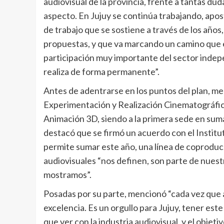
audiovisual de la provincia, frente a tantas duda
aspecto. En Jujuy se continúa trabajando, apos
de trabajo que se sostiene a través de los añ
propuestas, y que va marcando un camino que e
participación muy importante del sector indep
realiza de forma permanente”.
Antes de adentrarse en los puntos del plan, me
Experimentación y Realización Cinematográfica,
Animación 3D, siendo a la primera sede en suma
destacó que se firmó un acuerdo con el Institu
permite sumar este año, una línea de coproducci
audiovisuales “nos definen, son parte de nuest
mostramos”.
Posadas por su parte, mencionó “cada vez que a
excelencia. Es un orgullo para Jujuy, tener este
que ver con la industria audiovisual, y el obje