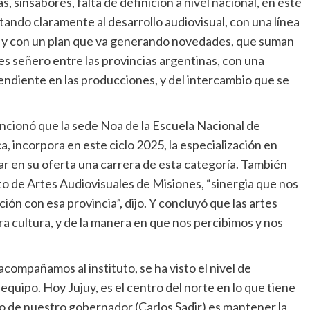
s, sinsabores, falta de definición a nivel nacional, en este
tando claramente al desarrollo audiovisual, con una línea
os, y con un plan que va generando novedades, que suman
s señero entre las provincias argentinas, con una
endiente en las producciones, y del intercambio que se
ncionó que la sede Noa de la Escuela Nacional de
 incorpora en este ciclo 2025, la especialización en
r en su oferta una carrera de esta categoría. También
to de Artes Audiovisuales de Misiones, “sinergia que nos
ón con esa provincia”, dijo. Y concluyó que las artes
ra cultura, y de la manera en que nos percibimos y nos
compañamos al instituto, se ha visto el nivel de
 equipo. Hoy Jujuy, es el centro del norte en lo que tiene
tivo de nuestro gobernador (Carlos Sadir) es mantener la