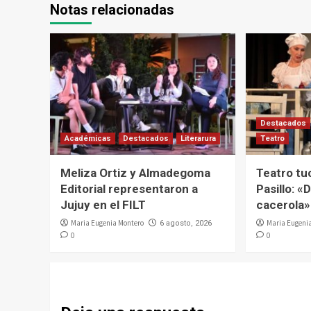
Notas relacionadas
Destacados
Académicas
Destacados
Literarura
Teatro
Meliza Ortiz y Almadegoma
Teatro tu
Editorial representaron a
Pasillo: «D
Jujuy en el FILT
cacerola»
Maria Eugenia Montero
Maria Eugeni
6 agosto, 2026
0
0