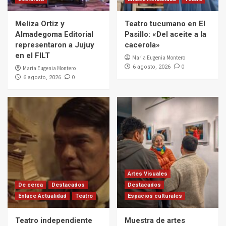
Meliza Ortiz y
Teatro tucumano en El
Almadegoma Editorial
Pasillo: «Del aceite a la
representaron a Jujuy
cacerola»
en el FILT
Maria Eugenia Montero
0
6 agosto, 2026
Maria Eugenia Montero
0
6 agosto, 2026
Artes Visuales
De cerca
Destacados
Destacados
Enlace Actualidad
Teatro
Espacios culturales
Teatro independiente
Muestra de artes