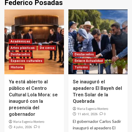
Federico Posadas
Académicas
Artes plásticas
De cerca
Destacados
Destacados
Espacios culturales
Enlace Actualidad
Historia
Turismo
Ya está abierto al
Se inauguró el
público el Centro
apeadero El Bayeh del
Cultural Lola Mora: se
Tren Solar de la
inauguró con la
Quebrada
presencia del
Maria Eugenia Montero
gobernador
0
11 abril, 2026
El gobernador Carlos Sadir
Maria Eugenia Montero
0
4 julio, 2026
inauguró el apeadero El