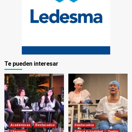
Te pueden interesar
Académicas
Destacados
Destacados
Literarura
Enlace Actualidad
Teatro