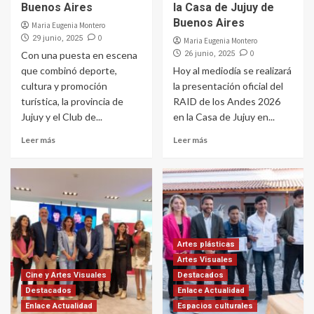
Buenos Aires
la Casa de Jujuy de
Buenos Aires
Maria Eugenia Montero
0
29 junio, 2025
Maria Eugenia Montero
0
Con una puesta en escena
26 junio, 2025
que combinó deporte,
Hoy al mediodía se realizará
cultura y promoción
la presentación oficial del
turística, la provincia de
RAID de los Andes 2026
Jujuy y el Club de...
en la Casa de Jujuy en...
Leer más
Leer más
Artes plásticas
Artes Visuales
Cine y Artes Visuales
Destacados
Destacados
Enlace Actualidad
Enlace Actualidad
Espacios culturales