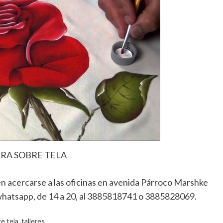
RA SOBRE TELA
n acercarse a las oficinas en avenida Párroco Marshke
a whatsapp, de 14 a 20, al 3885818741 o 3885828069.
e tela
,
talleres