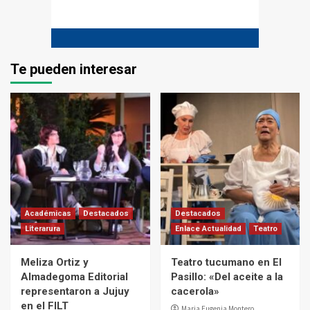
Te pueden interesar
Académicas
Destacados
Destacados
Literarura
Enlace Actualidad
Teatro
Meliza Ortiz y
Teatro tucumano en El
Almadegoma Editorial
Pasillo: «Del aceite a la
representaron a Jujuy
cacerola»
en el FILT
Maria Eugenia Montero