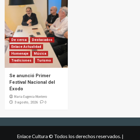
De cerca
Destacados
Enlace Actualidad
Homenaje
Música
Tradiciones
Turismo
Se anunció Primer
Festival Nacional del
Éxodo
Maria Eugenia Montero
0
3 agosto, 2026
Enlace Cultura © Todos los derechos reservados.
|