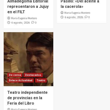
Almadegoma Editorial
Pasillo: «Del aceite a
representaron a Jujuy
la cacerola»
en el FILT
Maria Eugenia Montero
0
6 agosto, 2026
Maria Eugenia Montero
0
6 agosto, 2026
De cerca
Destacados
Enlace Actualidad
Teatro
Teatro independiente
de provincias en la
Feria del Libro
Maria Eugenia Montero