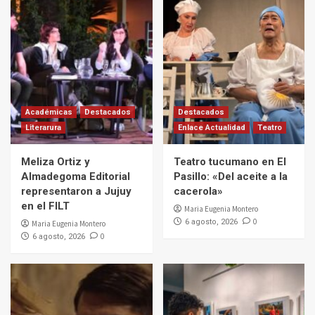
Académicas
Destacados
Destacados
Literarura
Enlace Actualidad
Teatro
Meliza Ortiz y
Teatro tucumano en El
Almadegoma Editorial
Pasillo: «Del aceite a la
representaron a Jujuy
cacerola»
en el FILT
Maria Eugenia Montero
0
6 agosto, 2026
Maria Eugenia Montero
0
6 agosto, 2026