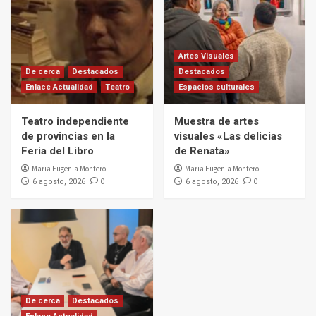
Artes Visuales
De cerca
Destacados
Destacados
Enlace Actualidad
Teatro
Espacios culturales
Teatro independiente
Muestra de artes
de provincias en la
visuales «Las delicias
Feria del Libro
de Renata»
Maria Eugenia Montero
Maria Eugenia Montero
0
0
6 agosto, 2026
6 agosto, 2026
De cerca
Destacados