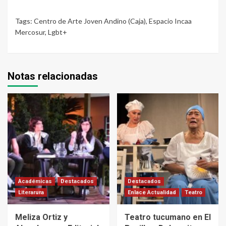
Tags:
Centro de Arte Joven Andino (Caja)
,
Espacio Incaa
Mercosur
,
Lgbt+
Notas relacionadas
Académicas
Destacados
Destacados
Literarura
Enlace Actualidad
Teatro
Meliza Ortiz y
Teatro tucumano en El