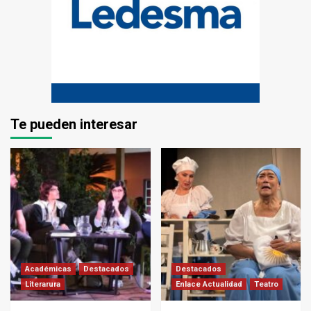
Te pueden interesar
Académicas
Destacados
Destacados
Literarura
Enlace Actualidad
Teatro