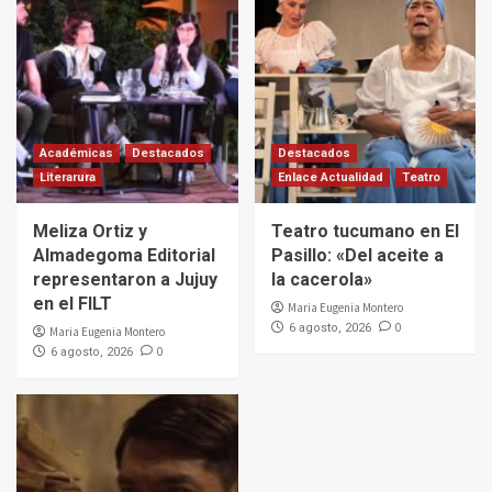
Académicas
Destacados
Destacados
Literarura
Enlace Actualidad
Teatro
Meliza Ortiz y
Teatro tucumano en El
Almadegoma Editorial
Pasillo: «Del aceite a
representaron a Jujuy
la cacerola»
en el FILT
Maria Eugenia Montero
0
6 agosto, 2026
Maria Eugenia Montero
0
6 agosto, 2026