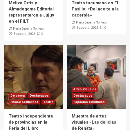
Meliza Ortiz y
Teatro tucumano en El
Almadegoma Editorial
Pasillo: «Del aceite a la
representaron a Jujuy
cacerola»
en el FILT
Maria Eugenia Montero
0
6 agosto, 2026
Maria Eugenia Montero
0
6 agosto, 2026
Artes Visuales
De cerca
Destacados
Destacados
Enlace Actualidad
Teatro
Espacios culturales
Teatro independiente
Muestra de artes
de provincias en la
visuales «Las delicias
Feria del Libro
de Renata»