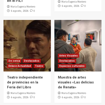
en el FILT
Maria Eugenia Montero
0
6 agosto, 2026
Maria Eugenia Montero
0
6 agosto, 2026
Artes Visuales
De cerca
Destacados
Destacados
Enlace Actualidad
Teatro
Espacios culturales
Teatro independiente
Muestra de artes
de provincias en la
visuales «Las delicias
Feria del Libro
de Renata»
Maria Eugenia Montero
Maria Eugenia Montero
0
0
6 agosto, 2026
6 agosto, 2026