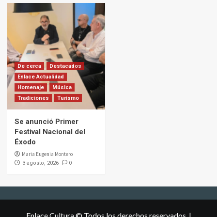
De cerca
Destacados
Enlace Actualidad
Homenaje
Música
Tradiciones
Turismo
Se anunció Primer
Festival Nacional del
Éxodo
Maria Eugenia Montero
0
3 agosto, 2026
Enlace Cultura © Todos los derechos reservados.
|