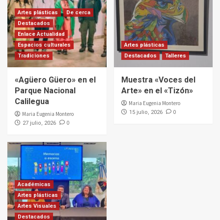
Artes plásticas
De cerca
Destacados
Enlace Actualidad
Espacios culturales
Artes plásticas
Tradiciones
Destacados
Talleres
«Agüero Güero» en el
Muestra «Voces del
Parque Nacional
Arte» en el «Tizón»
Calilegua
Maria Eugenia Montero
0
15 julio, 2026
Maria Eugenia Montero
0
27 julio, 2026
Académicas
Artes plásticas
Artes Visuales
Destacados