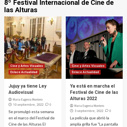
8º Festival Internacional de Cine de
las Alturas
Cine y Artes Visuales
Cine y Artes Visuales
Enlace Actualidad
Enlace Actualidad
Jujuy ya tiene Ley
Ya está en marcha el
Audiovisual
Festival de Cine de las
Alturas 2022
Maria Eugenia Montero
0
10 septiembre, 2022
Maria Eugenia Montero
0
Se promulgó esta semana
3 septiembre, 2022
en el marco del Festival de
La película que abrió la
Cine de las Alturas El
amplia grilla fue "La pantalla