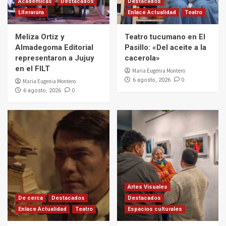
Académicas
Destacados
Destacados
Literarura
Enlace Actualidad
Teatro
Meliza Ortiz y
Teatro tucumano en El
Almadegoma Editorial
Pasillo: «Del aceite a la
representaron a Jujuy
cacerola»
en el FILT
Maria Eugenia Montero
0
6 agosto, 2026
Maria Eugenia Montero
0
6 agosto, 2026
Artes Visuales
De cerca
Destacados
Destacados
Enlace Actualidad
Teatro
Espacios culturales