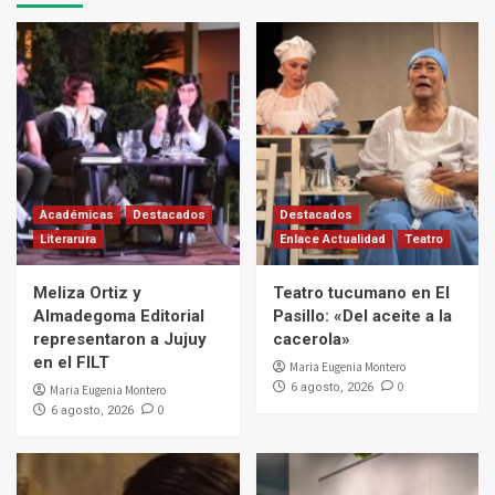
Académicas
Destacados
Destacados
Literarura
Enlace Actualidad
Teatro
Meliza Ortiz y
Teatro tucumano en El
Almadegoma Editorial
Pasillo: «Del aceite a la
representaron a Jujuy
cacerola»
en el FILT
Maria Eugenia Montero
0
6 agosto, 2026
Maria Eugenia Montero
0
6 agosto, 2026