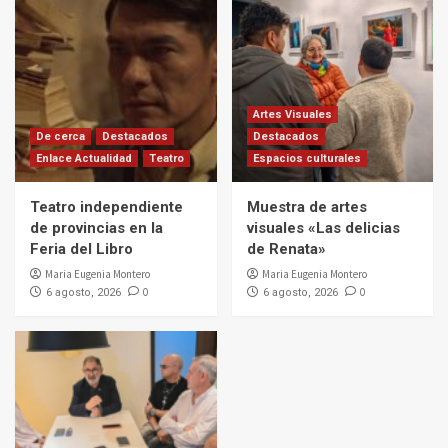
Artes Visuales
De cerca
Destacados
Destacados
Enlace Actualidad
Teatro
Espacios culturales
Teatro independiente
Muestra de artes
de provincias en la
visuales «Las delicias
Feria del Libro
de Renata»
Maria Eugenia Montero
Maria Eugenia Montero
0
0
6 agosto, 2026
6 agosto, 2026