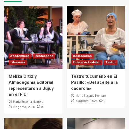
Académicas
Destacados
Destacados
Literarura
Enlace Actualidad
Teatro
Meliza Ortiz y
Teatro tucumano en El
Almadegoma Editorial
Pasillo: «Del aceite a la
representaron a Jujuy
cacerola»
en el FILT
Maria Eugenia Montero
0
6 agosto, 2026
Maria Eugenia Montero
0
6 agosto, 2026