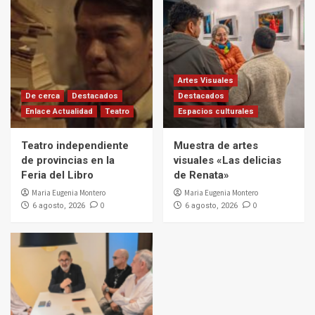
Artes Visuales
De cerca
Destacados
Destacados
Enlace Actualidad
Teatro
Espacios culturales
Teatro independiente
Muestra de artes
de provincias en la
visuales «Las delicias
Feria del Libro
de Renata»
Maria Eugenia Montero
Maria Eugenia Montero
0
0
6 agosto, 2026
6 agosto, 2026