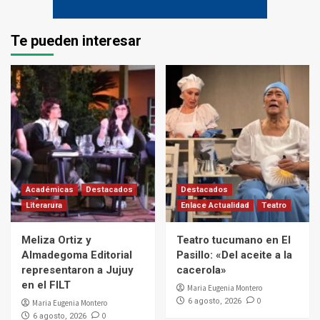
Te pueden interesar
Académicas
Destacados
Destacados
Literarura
Enlace Actualidad
Teatro
Meliza Ortiz y
Teatro tucumano en El
Almadegoma Editorial
Pasillo: «Del aceite a la
representaron a Jujuy
cacerola»
en el FILT
Maria Eugenia Montero
0
6 agosto, 2026
Maria Eugenia Montero
0
6 agosto, 2026