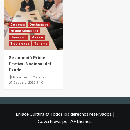
De cerca
Destacados
Enlace Actualidad
Homenaje
Música
Tradiciones
Turismo
Se anunció Primer
Festival Nacional del
Éxodo
Maria Eugenia Montero
0
3 agosto, 2026
Enlace Cultura © Todos los derechos reservados.
|
CoverNews
por AF themes.