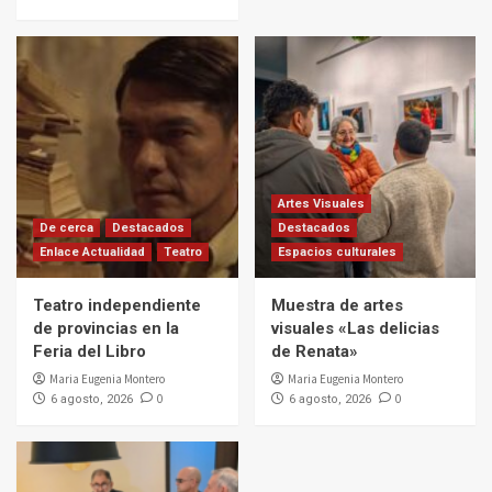
Artes Visuales
De cerca
Destacados
Destacados
Enlace Actualidad
Teatro
Espacios culturales
Teatro independiente
Muestra de artes
de provincias en la
visuales «Las delicias
Feria del Libro
de Renata»
Maria Eugenia Montero
Maria Eugenia Montero
0
0
6 agosto, 2026
6 agosto, 2026