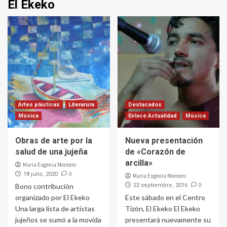
El Ekeko
Artes plásticas
Literarura
Destacados
Música
Enlace Actualidad
Música
Obras de arte por la
Nueva presentación
salud de una jujeña
de «Corazón de
arcilla»
Maria Eugenia Montero
0
18 julio, 2020
Maria Eugenia Montero
0
Bono contribución
22 septiembre, 2016
organizado por El Ekeko
Este sábado en el Centro
Una larga lista de artistas
Tizón, El Ekeko El Ekeko
jujeños se sumó a la movida
presentará nuevamente su