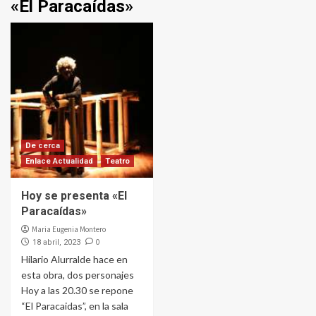
«El Paracaídas»
De cerca
Enlace Actualidad
Teatro
Hoy se presenta «El
Paracaídas»
Maria Eugenia Montero
0
18 abril, 2023
Hilario Alurralde hace en
esta obra, dos personajes
Hoy a las 20.30 se repone
“El Paracaidas”, en la sala