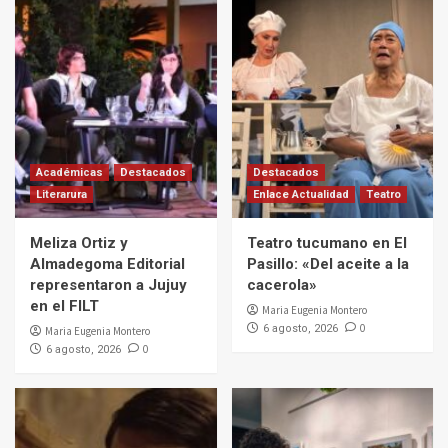
Académicas
Destacados
Destacados
Literarura
Enlace Actualidad
Teatro
Meliza Ortiz y
Teatro tucumano en El
Almadegoma Editorial
Pasillo: «Del aceite a la
representaron a Jujuy
cacerola»
en el FILT
Maria Eugenia Montero
0
6 agosto, 2026
Maria Eugenia Montero
0
6 agosto, 2026