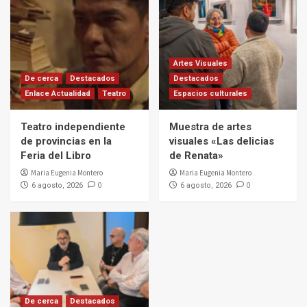
Artes Visuales
De cerca
Destacados
Destacados
Enlace Actualidad
Teatro
Espacios culturales
Teatro independiente
Muestra de artes
de provincias en la
visuales «Las delicias
Feria del Libro
de Renata»
Maria Eugenia Montero
Maria Eugenia Montero
0
0
6 agosto, 2026
6 agosto, 2026
De cerca
Destacados