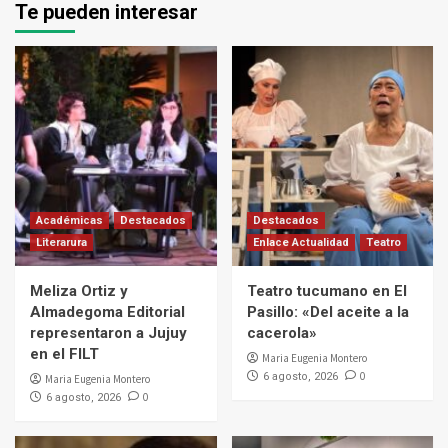
Te pueden interesar
Académicas
Destacados
Destacados
Literarura
Enlace Actualidad
Teatro
Meliza Ortiz y
Teatro tucumano en El
Almadegoma Editorial
Pasillo: «Del aceite a la
representaron a Jujuy
cacerola»
en el FILT
Maria Eugenia Montero
0
6 agosto, 2026
Maria Eugenia Montero
0
6 agosto, 2026