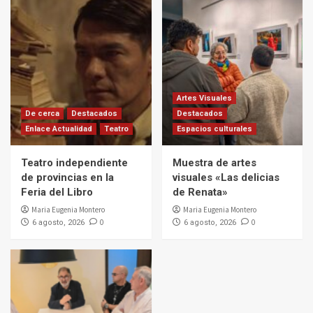
Artes Visuales
De cerca
Destacados
Destacados
Enlace Actualidad
Teatro
Espacios culturales
Teatro independiente
Muestra de artes
de provincias en la
visuales «Las delicias
Feria del Libro
de Renata»
Maria Eugenia Montero
Maria Eugenia Montero
0
0
6 agosto, 2026
6 agosto, 2026