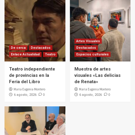
Artes Visuales
De cerca
Destacados
Destacados
Enlace Actualidad
Teatro
Espacios culturales
Teatro independiente
Muestra de artes
de provincias en la
visuales «Las delicias
Feria del Libro
de Renata»
Maria Eugenia Montero
Maria Eugenia Montero
0
0
6 agosto, 2026
6 agosto, 2026