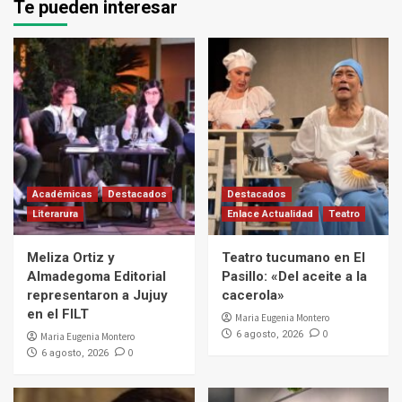
Te pueden interesar
Académicas
Destacados
Destacados
Literarura
Enlace Actualidad
Teatro
Meliza Ortiz y
Teatro tucumano en El
Almadegoma Editorial
Pasillo: «Del aceite a la
representaron a Jujuy
cacerola»
en el FILT
Maria Eugenia Montero
0
6 agosto, 2026
Maria Eugenia Montero
0
6 agosto, 2026