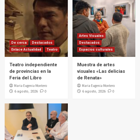
Artes Visuales
De cerca
Destacados
Destacados
Enlace Actualidad
Teatro
Espacios culturales
Teatro independiente
Muestra de artes
de provincias en la
visuales «Las delicias
Feria del Libro
de Renata»
Maria Eugenia Montero
Maria Eugenia Montero
0
0
6 agosto, 2026
6 agosto, 2026