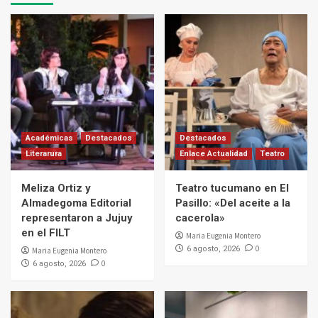
Académicas
Destacados
Destacados
Literarura
Enlace Actualidad
Teatro
Meliza Ortiz y
Teatro tucumano en El
Almadegoma Editorial
Pasillo: «Del aceite a la
representaron a Jujuy
cacerola»
en el FILT
Maria Eugenia Montero
0
6 agosto, 2026
Maria Eugenia Montero
0
6 agosto, 2026