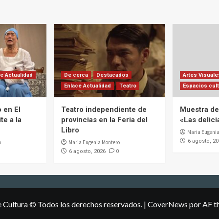
e Actualidad
De cerca
Destacados
Artes Visuale
Enlace Actualidad
Teatro
Espacios cult
 en El
Teatro independiente de
Muestra de 
te a la
provincias en la Feria del
«Las delic
Libro
Maria Eugenia
6 agosto, 2
o
Maria Eugenia Montero
0
6 agosto, 2026
e Cultura © Todos los derechos reservados.
|
CoverNews
por AF t