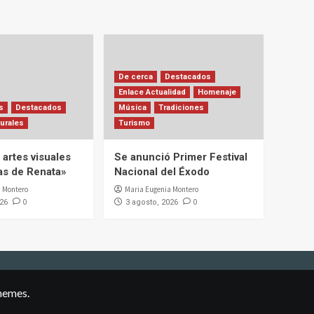
De cerca
Destacados
Enlace Actualidad
Homenaje
s
Destacados
Música
Tradiciones
urales
Turismo
artes visuales
Se anunció Primer Festival
ias de Renata»
Nacional del Éxodo
 Montero
Maria Eugenia Montero
0
0
026
3 agosto, 2026
hemes.