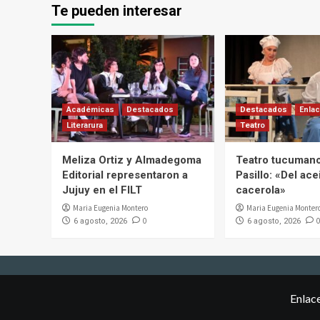
Te pueden interesar
Académicas
Destacados
Destacados
Enlac
Literarura
Teatro
Meliza Ortiz y Almadegoma
Teatro tucumano
Editorial representaron a
Pasillo: «Del acei
Jujuy en el FILT
cacerola»
Maria Eugenia Montero
Maria Eugenia Monter
0
0
6 agosto, 2026
6 agosto, 2026
Enlac