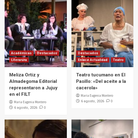
Académicas
Destacados
Destacados
Literarura
Enlace Actualidad
Teatro
Meliza Ortiz y
Teatro tucumano en El
Almadegoma Editorial
Pasillo: «Del aceite a la
representaron a Jujuy
cacerola»
en el FILT
Maria Eugenia Montero
0
6 agosto, 2026
Maria Eugenia Montero
0
6 agosto, 2026