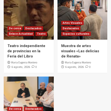
Artes Visuales
De cerca
Destacados
Destacados
Enlace Actualidad
Teatro
Espacios culturales
Teatro independiente
Muestra de artes
de provincias en la
visuales «Las delicias
Feria del Libro
de Renata»
Maria Eugenia Montero
Maria Eugenia Montero
0
0
6 agosto, 2026
6 agosto, 2026
De cerca
Destacados