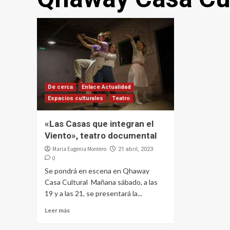
De cerca
Enlace Actualidad
Espacios culturales
Teatro
«Las Casas que integran el
Viento», teatro documental
Maria Eugenia Montero
21 abril, 2023
0
Se pondrá en escena en Qhaway
Casa Cultural Mañana sábado, a las
19 y a las 21, se presentará la...
Leer más