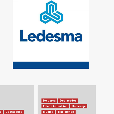
De cerca
Destacados
Enlace Actualidad
Homenaje
s
Destacados
Música
Tradiciones