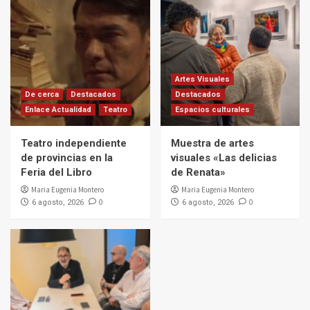
Artes Visuales
De cerca
Destacados
Destacados
Enlace Actualidad
Teatro
Espacios culturales
Teatro independiente
Muestra de artes
de provincias en la
visuales «Las delicias
Feria del Libro
de Renata»
Maria Eugenia Montero
Maria Eugenia Montero
0
0
6 agosto, 2026
6 agosto, 2026