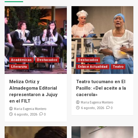
Académicas
Destacados
Destacados
Literarura
Enlace Actualidad
Teatro
Meliza Ortiz y
Teatro tucumano en El
Almadegoma Editorial
Pasillo: «Del aceite a la
representaron a Jujuy
cacerola»
en el FILT
Maria Eugenia Montero
0
6 agosto, 2026
Maria Eugenia Montero
0
6 agosto, 2026