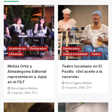
Académicas
Destacados
Destacados
Literarura
Enlace Actualidad
Teatro
Meliza Ortiz y
Teatro tucumano en El
Almadegoma Editorial
Pasillo: «Del aceite a la
representaron a Jujuy
cacerola»
en el FILT
Maria Eugenia Montero
0
6 agosto, 2026
Maria Eugenia Montero
0
6 agosto, 2026