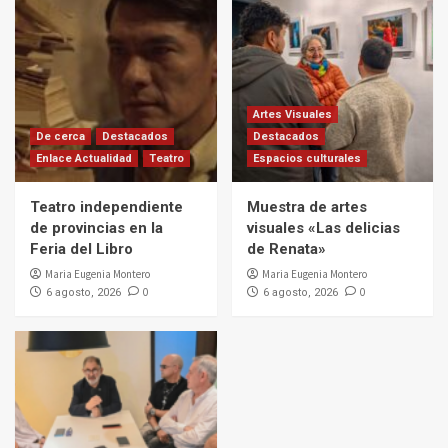
Artes Visuales
De cerca
Destacados
Destacados
Enlace Actualidad
Teatro
Espacios culturales
Teatro independiente
Muestra de artes
de provincias en la
visuales «Las delicias
Feria del Libro
de Renata»
Maria Eugenia Montero
Maria Eugenia Montero
0
0
6 agosto, 2026
6 agosto, 2026