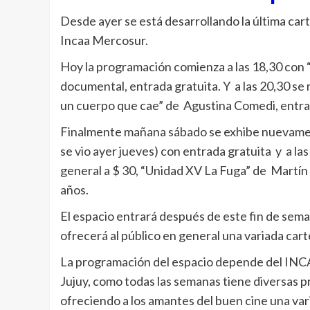
Desde ayer se está desarrollando la última cart
Incaa Mercosur.
Hoy la programación comienza a las 18,30 con 
documental, entrada gratuita. Y a las 20,30 se 
un cuerpo que cae” de Agustina Comedi, entrad
Finalmente mañana sábado se exhibe nuevamente
se vio ayer jueves) con entrada gratuita y a l
general a $ 30, “Unidad XV La Fuga” de Martí
años.
El espacio entrará después de este fin de sem
ofrecerá al público en general una variada cart
La programación del espacio depende del INCAA
Jujuy, como todas las semanas tiene diversas 
ofreciendo a los amantes del buen cine una vari