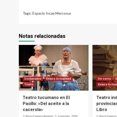
Tags:
Espacio Incaa Mercosur
Notas relacionadas
Destacados
Enlace Actualidad
De cerca
Teatro
Enlace Actua
Teatro tucumano en El
Teatro in
Pasillo: «Del aceite a la
provincias
cacerola»
Libro
Maria Eugenia Montero
Maria Eugenia
6 agosto, 2026