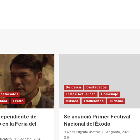
De cerca
Destacados
Destacados
Enlace Actualidad
Homenaje
lidad
Teatro
Música
Tradiciones
Turismo
dependiente de
Se anunció Primer Festival
 en la Feria del
Nacional del Éxodo
Maria Eugenia Montero
3 agosto, 2026
0
 Montero
6 agosto, 2026