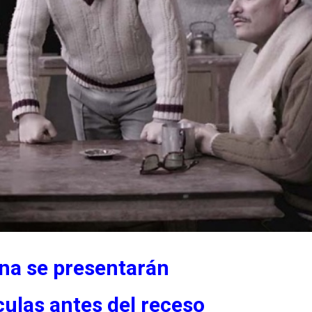
na se presentarán
ículas antes del receso