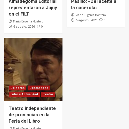
Almadegoma Editorial
Pasillo: «Del aceite a
representaron a Jujuy
la cacerola»
en el FILT
Maria Eugenia Montero
0
6 agosto, 2026
Maria Eugenia Montero
0
6 agosto, 2026
De cerca
Destacados
Enlace Actualidad
Teatro
Teatro independiente
de provincias en la
Feria del Libro
Maria Eugenia Montero