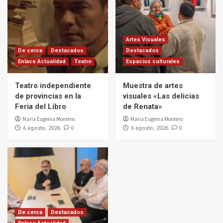
Artes Visuales
De cerca
Destacados
Destacados
Enlace Actualidad
Teatro
Espacios culturales
Teatro independiente
Muestra de artes
de provincias en la
visuales «Las delicias
Feria del Libro
de Renata»
Maria Eugenia Montero
Maria Eugenia Montero
0
0
6 agosto, 2026
6 agosto, 2026
De cerca
Destacados