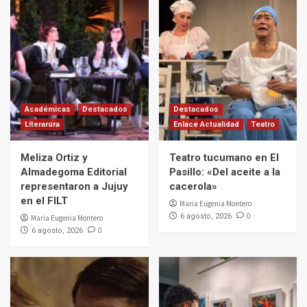
Académicas
Destacados
Destacados
Literarura
Enlace Actualidad
Teatro
Meliza Ortiz y
Teatro tucumano en El
Almadegoma Editorial
Pasillo: «Del aceite a la
representaron a Jujuy
cacerola»
en el FILT
Maria Eugenia Montero
0
6 agosto, 2026
Maria Eugenia Montero
0
6 agosto, 2026